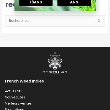
recherche
18ANS
ANS
R
e
c
h
e
r
c
h
e
French Weed Indies
r
Actus CBD
:
Nouveautés
Meilleurs ventes
Promotions