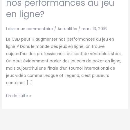
nos performances au jeu
peut-
en ligne?
il
augmenter
nos
Laisser un commentaire
/
Actualités
/
mars 13, 2016
performances
Le CBD peut-il augmenter nos performances au jeu en
au
ligne ? Dans le monde des jeux en ligne, on trouve
jeu
aujourd’hui des professionnels qui sont de véritables stars.
en
On peut évidemment parler des joueurs de poker en ligne,
ligne?
mais aujourd’hui une finale d’un tournoi international de
jeux vidéo comme League of Legend, c’est plusieurs
centaines […]
Lire la suite »