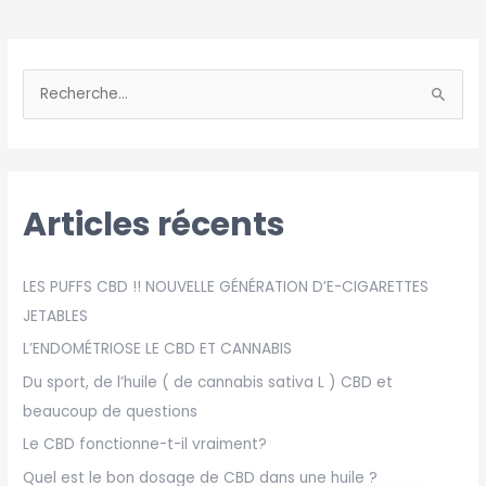
R
e
c
h
Articles récents
e
r
c
LES PUFFS CBD !! NOUVELLE GÉNÉRATION D’E-CIGARETTES
h
JETABLES
e
L’ENDOMÉTRIOSE LE CBD ET CANNABIS
r
Du sport, de l’huile ( de cannabis sativa L ) CBD et
beaucoup de questions
:
Le CBD fonctionne-t-il vraiment?
Quel est le bon dosage de CBD dans une huile ?